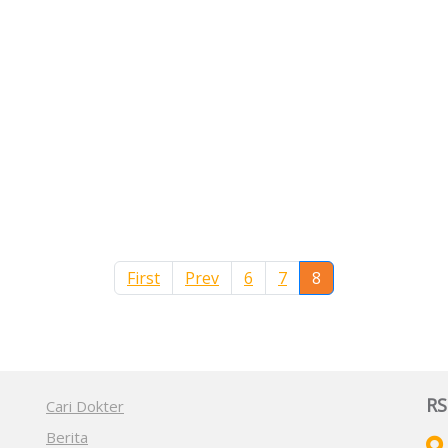
(current)
First
Prev
6
7
8
RS
Cari Dokter
Berita