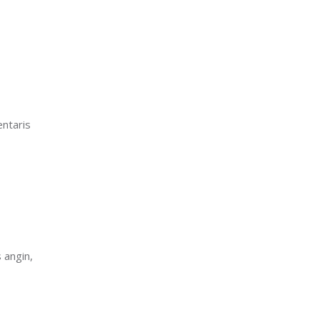
entaris
 angin,