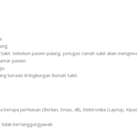
a.
jung.
 Sakit. Sebelum pasien pulang, petugas rumah sakit akan menginv
kamar pasien.
gu.
ng berada di lingkungan Rumah Sakit.
rupa perhiasan (Berlian, Emas, dll), Elektronika (Laptop, Kipas
t tidak bertanggungjawab.