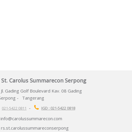
 St. Carolus Summarecon Serpong
Jl. Gading Golf Boulevard Kav. 08 Gading
Serpong -
Tangerang
-
021-5422 0811
IGD : 021-5422 0818
info@carolussummarecon.com
rs.st.carolussummareconserpong