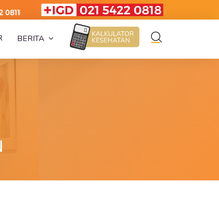
R
BERITA
N