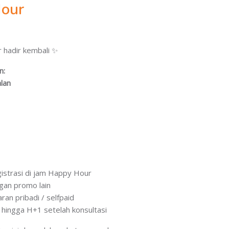
our
 hadir kembali ✨
an:
alan
egistrasi di jam Happy Hour
ngan promo lain
ran pribadi / selfpaid
ku hingga H+1 setelah konsultasi