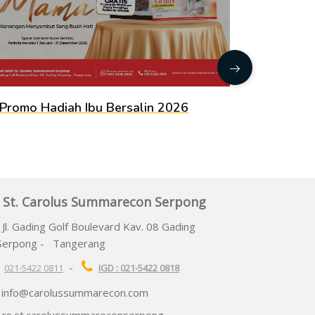
Promo Hadiah Ibu Bersalin 2026
Promo P
 St. Carolus Summarecon Serpong
Jl. Gading Golf Boulevard Kav. 08 Gading
Serpong -
Tangerang
-
021-5422 0811
IGD : 021-5422 0818
info@carolussummarecon.com